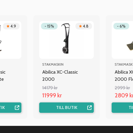
4.9
- 15%
4.8
- 6%
STAKMASKIN
STAKMASK
sic
Abilica XC-Classic
Abilica X
te
2000
2000 Fl
14179 kr
2999 kr
11999 kr
2809 k
TIK
TILL BUTIK
TI