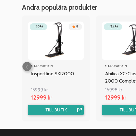
Andra populära produkter
.3
- 19%
5
- 24%
STAKMASKIN
STAKMASKIN
Insportline SKI2000
Abilica XC-Clas
2000 Comple
15999 kr
16998 kr
12999 kr
12999 kr
TILL BUTIK
TILL BU