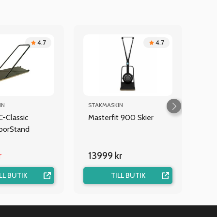
4.7
4.7
IN
STAKMASKIN
C-Classic
Masterfit 900 Skier
oorStand
r
13999 kr
LL BUTIK
TILL BUTIK