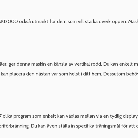
 SKI2000 också utmärkt för dem som vill stärka överkroppen. Mas
våer, ger denna maskin en känsla av vertikal rodd. Du kan enkelt
n placera den nästan var som helst i ditt hem. Dessutom behöver 
 olika program som enkelt kan växlas mellan via en tydlig displa
oriförbränning. Du kan även ställa in specifika träningsmål för att 