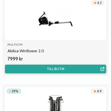
4.3
MULTIGYM
Abilica WinRower 2.0
7999 kr
TILL BUTIK
- 29%
4.9