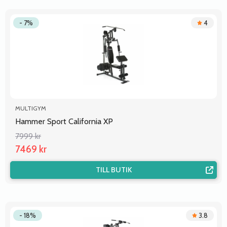
- 7%
4
MULTIGYM
Hammer Sport California XP
7999 kr
7469 kr
TILL BUTIK
- 18%
3.8