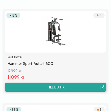
- 15%
4
MULTIGYM
Hammer Sport Autark 600
12999 kr
11099 kr
TILL BUTIK
- 36%
3