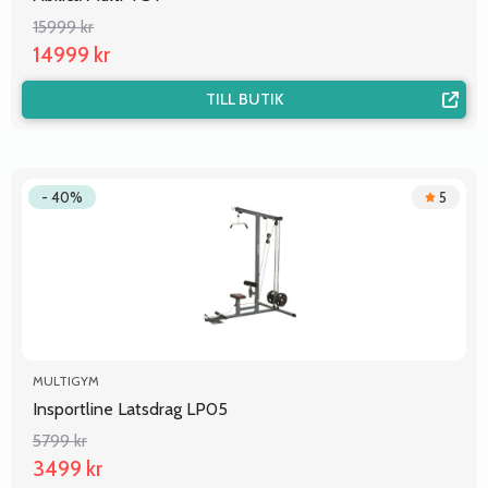
15999 kr
14999 kr
TILL BUTIK
- 40%
5
MULTIGYM
Insportline Latsdrag LP05
5799 kr
3499 kr