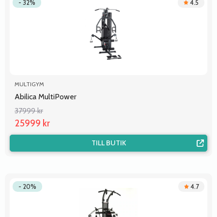
- 32%
4.5
MULTIGYM
Abilica MultiPower
37999 kr
25999 kr
TILL BUTIK
- 20%
4.7