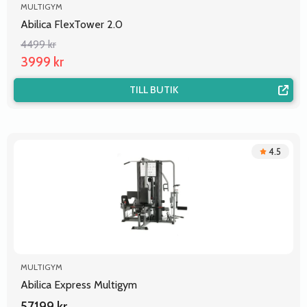
MULTIGYM
Abilica FlexTower 2.0
4499 kr
3999 kr
TILL BUTIK
4.5
MULTIGYM
Abilica Express Multigym
57199 kr