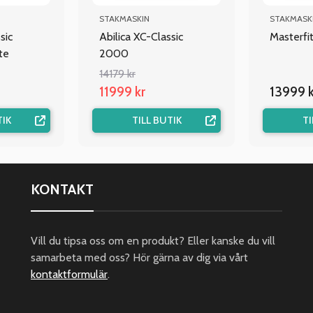
STAKMASKIN
STAKMASK
sic
Abilica XC-Classic
Masterfi
te
2000
14179 kr
11999 kr
13999 k
TIK
TILL BUTIK
TI
KONTAKT
Vill du tipsa oss om en produkt? Eller kanske du vill
samarbeta med oss? Hör gärna av dig via vårt
kontaktformulär
.