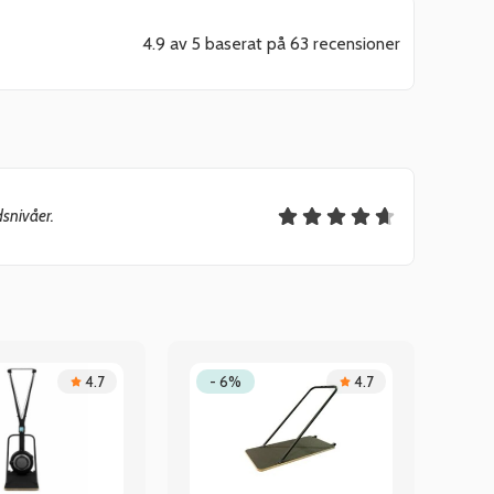
4.9 av 5 baserat på 63 recensioner
snivåer.
4.7
- 6%
4.7