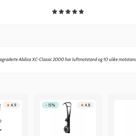
graderte Abilica XC-Classic 2000 har luftmotstand og 10 ulike motstand
4.9
- 15%
4.8