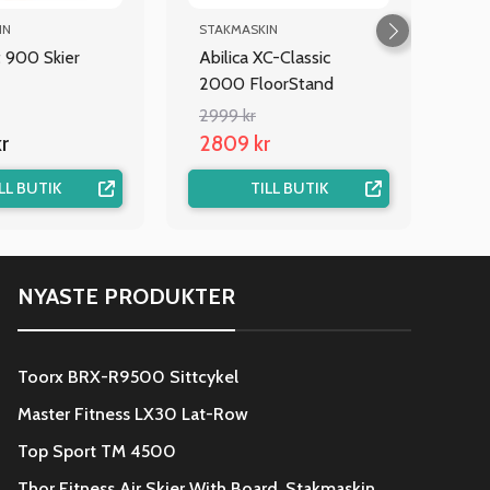
IN
STAKMASKIN
t 900 Skier
Abilica XC-Classic
2000 FloorStand
2999 kr
r
2809 kr
LL BUTIK
TILL BUTIK
NYASTE PRODUKTER
Toorx BRX-R9500 Sittcykel
Master Fitness LX30 Lat-Row
Top Sport TM 4500
Thor Fitness Air Skier With Board, Stakmaskin