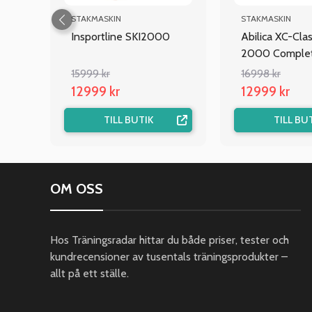
STAKMASKIN
STAKMASKIN
Insportline SKI2000
Abilica XC-Clas
2000 Comple
15999 kr
16998 kr
12999 kr
12999 kr
TILL BUTIK
TILL BU
OM OSS
Hos Träningsradar hittar du både priser, tester och
kundrecensioner av tusentals träningsprodukter –
allt på ett ställe.