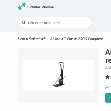
Hem
»
Stakmaskin
»
Abilica XC-Classic 2000 Complete
A
r
Abi
Jäm