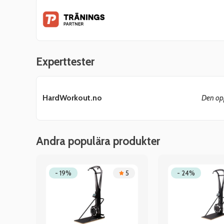
Experttester
HardWorkout.no
Den opp
Andra populära produkter
.3
- 19%
5
- 24%