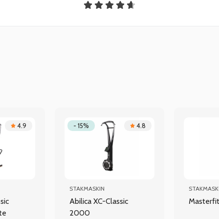
4.9
- 15%
4.8
STAKMASKIN
STAKMASK
sic
Abilica XC-Classic
Masterfi
te
2000