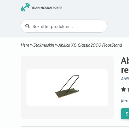
Hem
»
Stakmaskin
»
Abilica XC-Classic 2000 FloorStand
A
r
Abil
Jämf
S