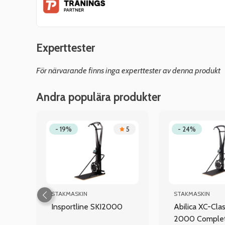
Experttester
För närvarande finns inga experttester av denna produkt
Andra populära produkter
.3
- 19%
5
- 24%
STAKMASKIN
STAKMASKIN
Insportline SKI2000
Abilica XC-Clas
2000 Comple