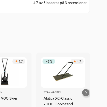
4.7 av 5 baserat på 3 recensioner
4.7
- 6%
4.7
IN
STAKMASKIN
t 900 Skier
Abilica XC-Classic
2000 FloorStand