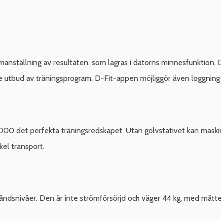
manställning av resultaten, som lagras i datorns minnesfunktion
re utbud av träningsprogram. D-Fit-appen möjliggör även loggning 
 2000 det perfekta träningsredskapet. Utan golvstativet kan maski
kel transport.
åndsnivåer. Den är inte strömförsörjd och väger 44 kg, med mått