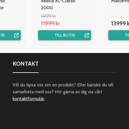
sic
Abilica XC-Classic
Masterfi
te
2000
14179 kr
11999 kr
13999 k
TIK
TILL BUTIK
TI
KONTAKT
Vill du tipsa oss om en produkt? Eller kanske du vill
samarbeta med oss? Hör gärna av dig via vårt
kontaktformulär
.