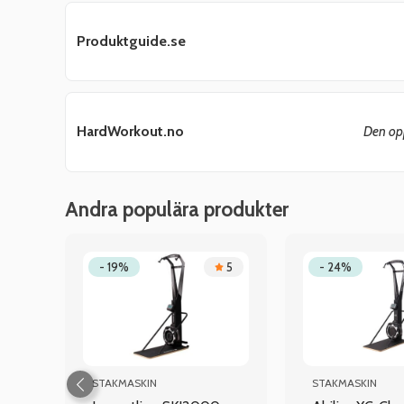
Produktguide.se
HardWorkout.no
Den opp
Andra populära produkter
.3
- 19%
5
- 24%
STAKMASKIN
STAKMASKIN