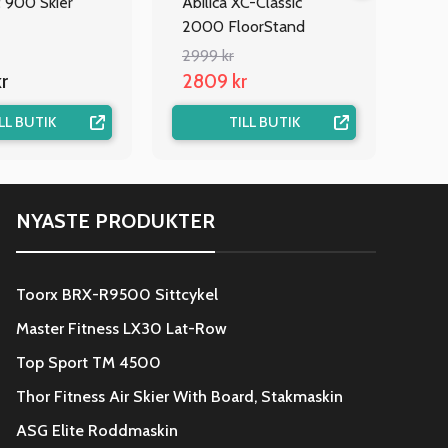
t 900 Skier
Abilica XC-Classic
2000 FloorStand
2999 kr
r
2809 kr
LL BUTIK
TILL BUTIK
NYASTE PRODUKTER
Toorx BRX-R9500 Sittcykel
Master Fitness LX30 Lat-Row
Top Sport TM 4500
Thor Fitness Air Skier With Board, Stakmaskin
ASG Elite Roddmaskin