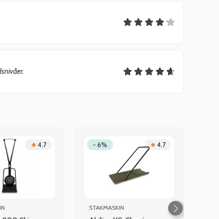
snivåer.
4.7
- 6%
4.7
IN
STAKMASKIN