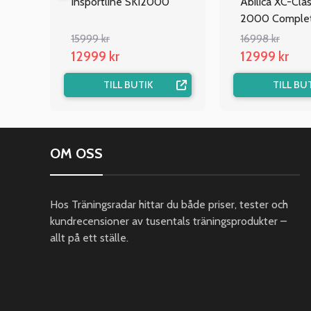
Insportline SKI2000
Abilica XC-Clas
2000 Comple
15999 kr
16998 kr
12999 kr
12999 kr
TILL BUTIK
TILL BU
OM OSS
Hos Träningsradar hittar du både priser, tester och
kundrecensioner av tusentals träningsprodukter –
allt på ett ställe.