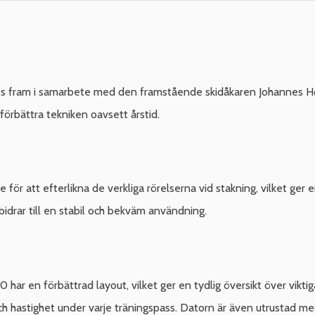
its fram i samarbete med den framstående skidåkaren Johannes H
förbättra tekniken oavsett årstid.
för att efterlikna de verkliga rörelserna vid stakning, vilket ger
t bidrar till en stabil och bekväm användning.
ar en förbättrad layout, vilket ger en tydlig översikt över vikti
ch hastighet under varje träningspass. Datorn är även utrustad m