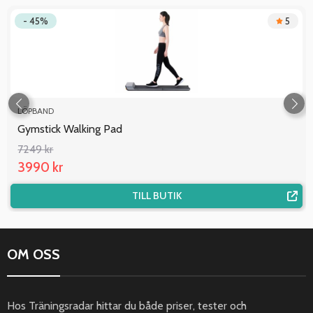
- 45%
5
LÖPBAND
Gymstick Walking Pad
7249 kr
3990 kr
TILL BUTIK
OM OSS
Hos Träningsradar hittar du både priser, tester och