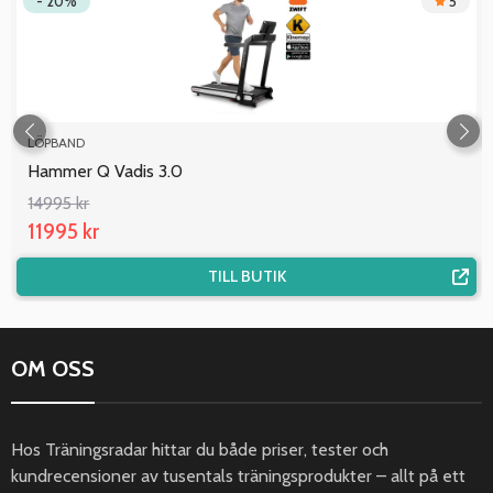
- 20%
5
LÖPBAND
Hammer Q Vadis 3.0
14995 kr
11995 kr
TILL BUTIK
OM OSS
Hos Träningsradar hittar du både priser, tester och
kundrecensioner av tusentals träningsprodukter – allt på ett