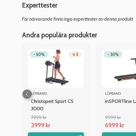
Experttester
För närvarande finns inga experttester av denna produkt
Andra populära produkter
4.7
- 50%
5
- 30%
LÖPBAND
LÖPBAND
ad
Christopeit Sport CS
inSPORTline L
3000
7999 kr
9999 kr
3999 kr
6999 kr