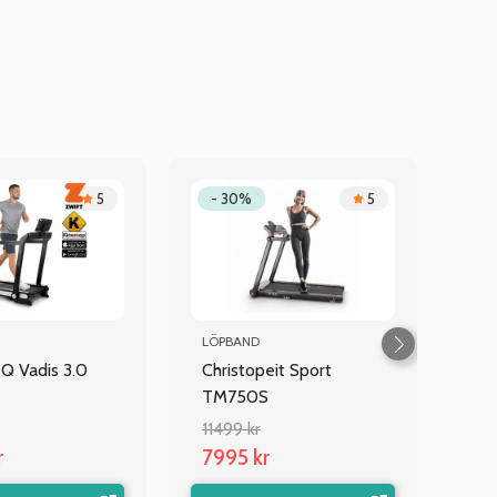
5
- 30%
5
LÖPBAND
Q Vadis 3.0
Christopeit Sport
TM750S
11499 kr
r
7995 kr