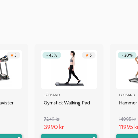
5
- 45%
5
- 20%
LÖPBAND
LÖPBAND
avister
Gymstick Walking Pad
Hammer 
7249 kr
14995 kr
3990 kr
11995 k