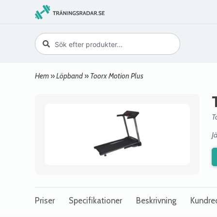
Hem
»
Löpband
»
Toorx Motion Plus
T
J
Priser
Specifikationer
Beskrivning
Kundre