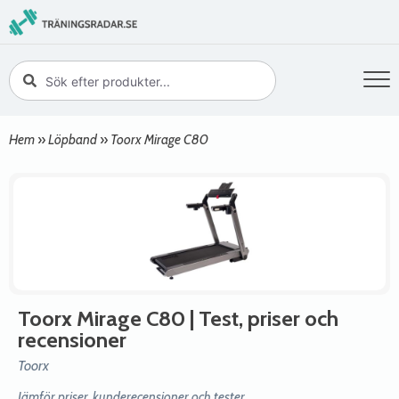
Hem
»
Löpband
»
Toorx Mirage C80
Toorx Mirage C80
| Test, priser och
recensioner
Toorx
Jämför priser, kunderecensioner och tester