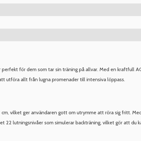
erfekt för dem som tar sin träning på allvar. Med en kraftfull AC
 att utföra allt från lugna promenader till intensiva löppass.
m, vilket ger användaren gott om utrymme att röra sig fritt. Med
 22 lutningsnivåer som simulerar backträning, vilket gör att du k