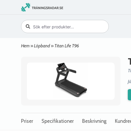
Hem
»
Löpband
»
Titan Life T96
T
J
Priser
Specifikationer
Beskrivning
Kundre