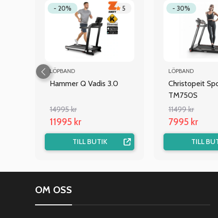
4.7
- 20%
5
- 30%
LÖPBAND
LÖPBAND
Hammer Q Vadis 3.0
Christopeit Sp
TM750S
14995 kr
11499 kr
11995 kr
7995 kr
TILL BUTIK
TILL BU
OM OSS