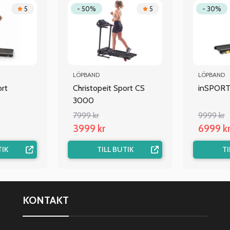
5
- 50%
5
- 30%
LÖPBAND
LÖPBAND
ort
Christopeit Sport CS
inSPORTl
3000
7999 kr
9999 kr
3999 kr
6999 k
TIK
TILL BUTIK
TI
KONTAKT