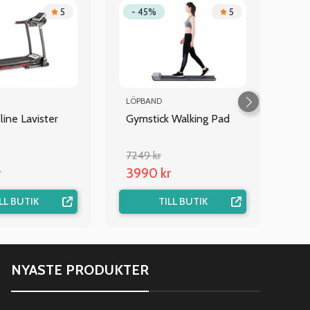
5
- 45%
5
LÖPBAND
ine Lavister
Gymstick Walking Pad
7249 kr
r
3990 kr
LL BUTIK
TILL BUTIK
NYASTE PRODUKTER