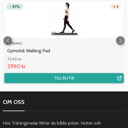
- 45%
5
LÖPBAND
Gymstick Walking Pad
7249 kr
3990 kr
TILL BUTIK
OM OSS
Hos Träningsradar hittar du både priser, tester och