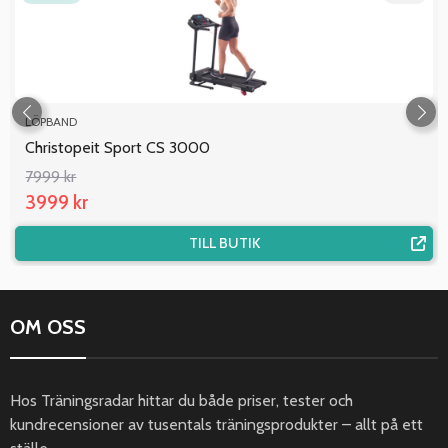
LÖPBAND
Christopeit Sport CS 3000
7999 kr
3999 kr
TILL BUTIK
OM OSS
Hos Träningsradar hittar du både priser, tester och
kundrecensioner av tusentals träningsprodukter – allt på ett