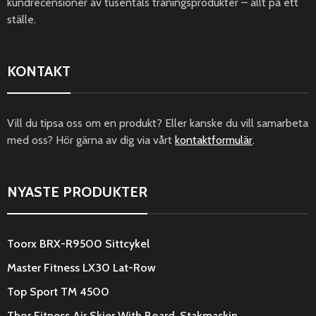
kundrecensioner av tusentals träningsprodukter – allt på ett
ställe.
KONTAKT
Vill du tipsa oss om en produkt? Eller kanske du vill samarbeta
med oss? Hör gärna av dig via vårt
kontaktformulär
.
NYASTE PRODUKTER
Toorx BRX-R9500 Sittcykel
Master Fitness LX30 Lat-Row
Top Sport TM 4500
Thor Fitness Air Skier With Board, Stakmaskin