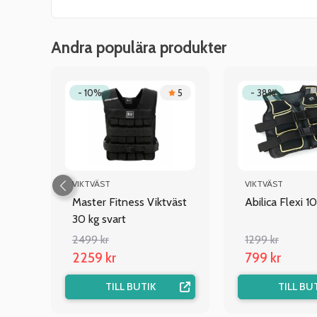
Andra populära produkter
4
- 10%
5
- 38%
VIKTVÄST
VIKTVÄST
g,
Master Fitness Viktväst
Abilica Flexi 10
30 kg svart
2499 kr
1299 kr
2259 kr
799 kr
TILL BUTIK
TILL BU