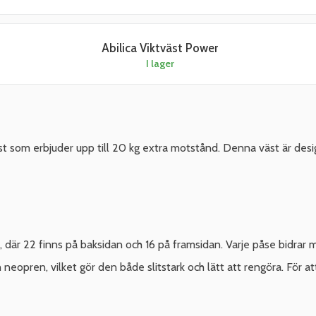
Abilica Viktväst Power
I lager
äst som erbjuder upp till 20 kg extra motstånd. Denna väst är desi
är 22 finns på baksidan och 16 på framsidan. Varje påse bidrar med 
h neopren, vilket gör den både slitstark och lätt att rengöra. För a