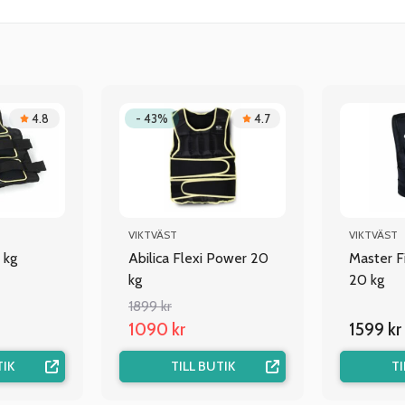
4.8
- 43%
4.7
VIKTVÄST
VIKTVÄST
 kg
Abilica Flexi Power 20
Master F
kg
20 kg
1899 kr
1090 kr
1599 kr
TIK
TILL BUTIK
TI