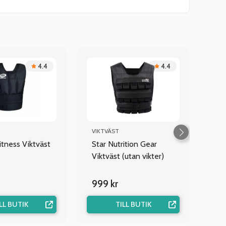
4.4
4.4
VIKTVÄST
itness Viktväst
Star Nutrition Gear
Viktväst (utan vikter)
999 kr
LL BUTIK
TILL BUTIK