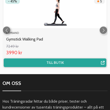
- 45%
5
LÖPBAND
Gymstick Walking Pad
7249 kr
3990 kr
TILL BUTIK
OM OSS
Hos Träningsradar hittar du både priser, tester och
kundrecensioner av tusentals träningsprodukter – allt på ett