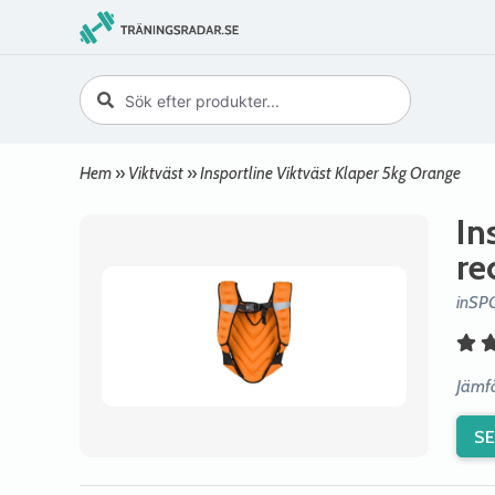
Hem
»
Viktväst
»
Insportline Viktväst Klaper 5kg Orange
In
re
inSP
Jämfö
SE