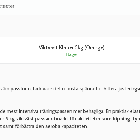
ttester
Viktväst Klaper 5kg (Orange)
I lager
äm passform, tack vare det robusta spännet och flera justeringsmö
mest intensiva träningspassen mer behagliga. En praktisk elastis
 5 kg viktväst passar utmärkt för aktiviteter som löpning, ty
het samt förbättra den aeroba kapaciteten.