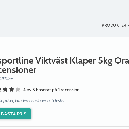
PRODUKTER
sportline Viktväst Klaper 5kg Or
censioner
ORTline
4 av 5 baserat på 1 recension
r priser, kunderecensioner och tester
 BÄSTA PRIS