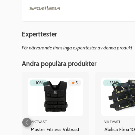
Experttester
För närvarande finns inga experttester av denna produkt
Andra populära produkter
4
- 10%
5
- 38%
VIKTVÄST
VIKTVÄST
g,
Master Fitness Viktväst
Abilica Flexi 10