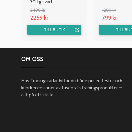
30 kg svart
2499 kr
1299 kr
2259 kr
799 kr
TILL BUTIK
TILL BU
OM OSS
Hos Träningsradar hittar du både priser, tester och
kundrecensioner av tusentals träningsprodukter –
allt på ett ställe.