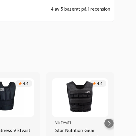
4 av 5 baserat på 1 recension
4.4
4.4
VIKTVÄST
itness Viktväst
Star Nutrition Gear