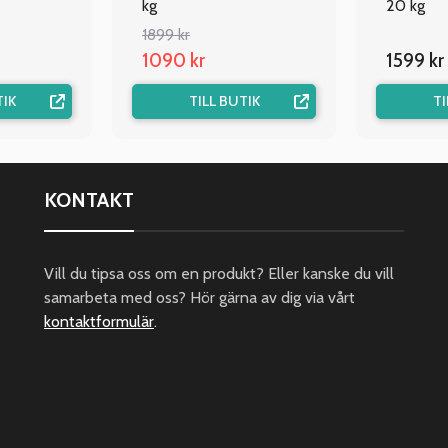
kg
20 kg
1899 kr
1090 kr
1599 kr
TIK
TILL BUTIK
TI
KONTAKT
Vill du tipsa oss om en produkt? Eller kanske du vill
samarbeta med oss? Hör gärna av dig via vårt
kontaktformulär
.