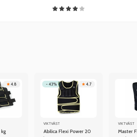
4.8
- 43%
4.7
VIKTVÄST
VIKTVÄST
 kg
Abilica Flexi Power 20
Master F