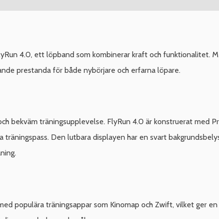
un 4.0, ett löpband som kombinerar kraft och funktionalitet. Me
ande prestanda för både nybörjare och erfarna löpare.
ch bekväm träningsupplevelse. FlyRun 4.0 är konstruerat med Pro-
va träningspass. Den lutbara displayen har en svart bakgrundsbelys
äning.
med populära träningsappar som Kinomap och Zwift, vilket ger en