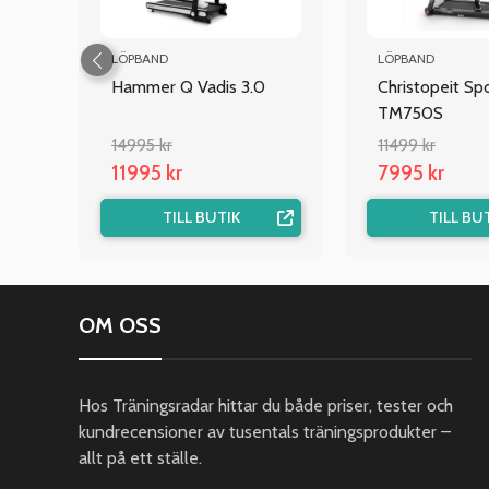
LÖPBAND
LÖPBAND
Hammer Q Vadis 3.0
Christopeit Sp
TM750S
14995 kr
11499 kr
11995 kr
7995 kr
TILL BUTIK
TILL BU
OM OSS
Hos Träningsradar hittar du både priser, tester och
kundrecensioner av tusentals träningsprodukter –
allt på ett ställe.