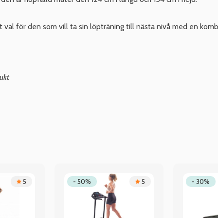
l för den som vill ta sin löpträning till nästa nivå med en kombi
ukt
5
- 50%
5
- 30%