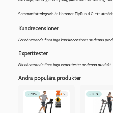
Sammanfattningsvis är Hammer FlyRun 4.0 ett utmärkt va
Kundrecensioner
För närvarande finns inga kundrecensioner av denna prod
Experttester
För närvarande finns inga experttester av denna produkt
Andra populära produkter
4.7
- 20%
5
- 30%