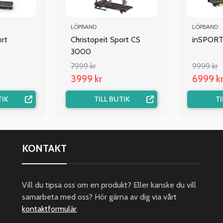
LÖPBAND
LÖPBAND
ort
Christopeit Sport CS
inSPORTl
3000
7999 kr
9999 kr
3999 kr
6999 k
TIK
TILL BUTIK
TI
KONTAKT
Vill du tipsa oss om en produkt? Eller kanske du vill
samarbeta med oss? Hör gärna av dig via vårt
kontaktformulär
.