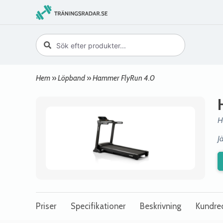
Hem
»
Löpband
»
Hammer FlyRun 4.0
H
J
Priser
Specifikationer
Beskrivning
Kundre