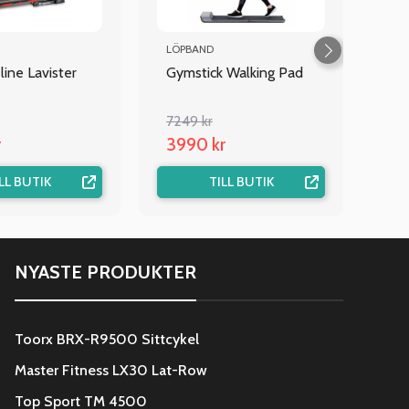
LÖPBAND
ine Lavister
Gymstick Walking Pad
7249 kr
r
3990 kr
LL BUTIK
TILL BUTIK
NYASTE PRODUKTER
Toorx BRX-R9500 Sittcykel
Master Fitness LX30 Lat-Row
Top Sport TM 4500