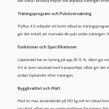
kan träna i virtuella miljöer och anpassa träningen eft
Träningsprogram och Pulsövervakning
FlyRun 4.0 erbjuder ett brett utbud av träningsprogr
gör det enkelt att övervaka din puls under träningen.
Funktioner och Specifikationer
Löpbandet har en lutning på upp till 12 %, vilket ger möj
4.0 är även utrustad med transporthjul, vilket gör det 
undan löpbandet efter träningen.
Byggkvalitet och Mått
Med en max användarvikt på 150 kg och en robust konstr
cm i höjd, vilket ger en rymlig plattform för träning. N