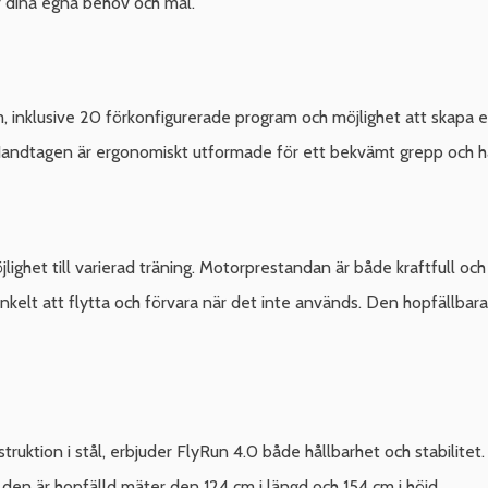
er dina egna behov och mål.
am, inklusive 20 förkonfigurerade program och möjlighet att ska
 Handtagen är ergonomiskt utformade för ett bekvämt grepp och ha
lighet till varierad träning. Motorprestandan är både kraftfull och 
enkelt att flytta och förvara när det inte används. Den hopfällbara
uktion i stål, erbjuder FlyRun 4.0 både hållbarhet och stabilitet.
är den är hopfälld mäter den 124 cm i längd och 154 cm i höjd.