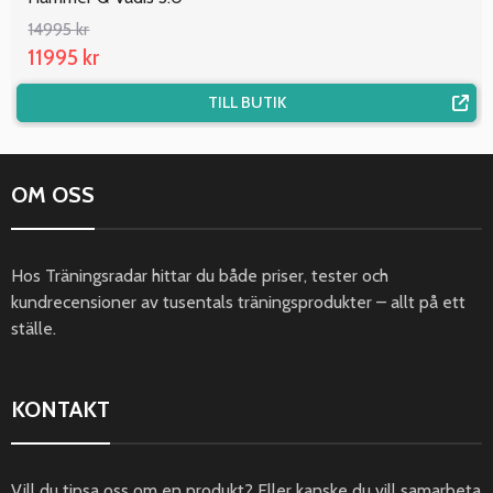
14995 kr
11995 kr
TILL BUTIK
OM OSS
Hos Träningsradar hittar du både priser, tester och
kundrecensioner av tusentals träningsprodukter – allt på ett
ställe.
KONTAKT
Vill du tipsa oss om en produkt? Eller kanske du vill samarbeta