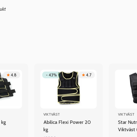
ukt
4.8
- 43%
4.7
VIKTVÄST
VIKTVÄST
 kg
Abilica Flexi Power 20
Star Nutr
kg
Viktväst 