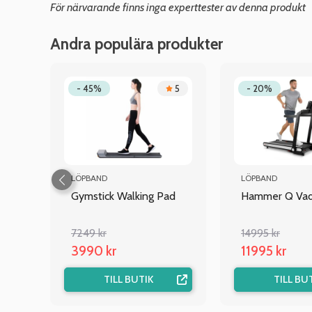
För närvarande finns inga experttester av denna produkt
Andra populära produkter
4.7
- 45%
5
- 20%
LÖPBAND
LÖPBAND
Gymstick Walking Pad
Hammer Q Vadi
7249 kr
14995 kr
3990 kr
11995 kr
TILL BUTIK
TILL BU