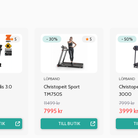
5
- 30%
5
- 50%
LÖPBAND
LÖPBAND
s 3.0
Christopeit Sport
Christop
TM750S
3000
11499 kr
7999 kr
7995 kr
3999 k
TIK
TILL BUTIK
TI