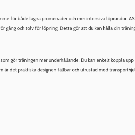
utrymme för både lugna promenader och mer intensiva löprundor.
ör gång och tolv för löpning. Detta gör att du kan hålla din träni
 som gör träningen mer underhållande. Du kan enkelt koppla upp d
r det praktiska designen fällbar och utrustad med transporthjul, v