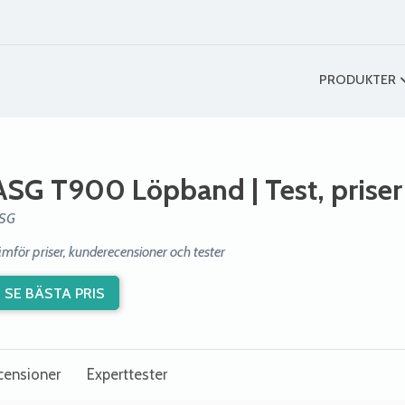
PRODUKTER
ASG T900 Löpband
| Test, prise
SG
ämför priser, kunderecensioner och tester
SE BÄSTA PRIS
censioner
Experttester