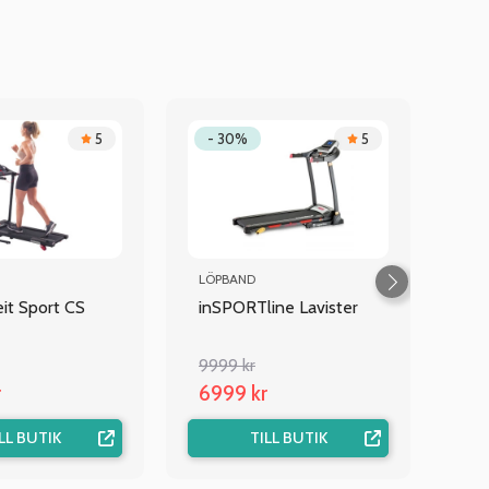
5
- 30%
5
LÖPBAND
eit Sport CS
inSPORTline Lavister
9999 kr
r
6999 kr
LL BUTIK
TILL BUTIK