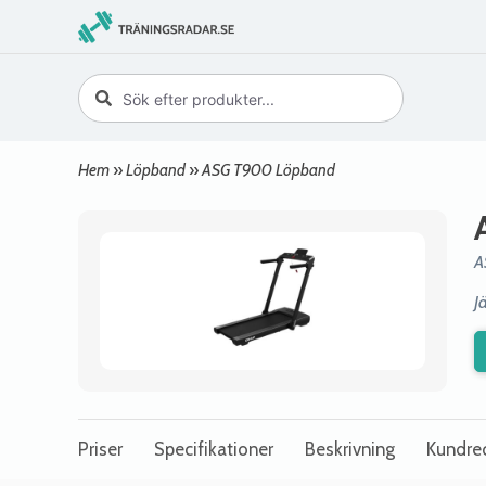
Hem
»
Löpband
»
ASG T900 Löpband
A
J
Priser
Specifikationer
Beskrivning
Kundre