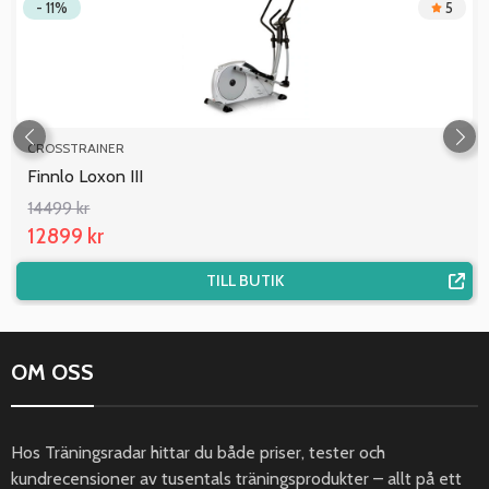
- 11%
5
CROSSTRAINER
Finnlo Loxon III
14499 kr
12899 kr
TILL BUTIK
OM OSS
Hos Träningsradar hittar du både priser, tester och
kundrecensioner av tusentals träningsprodukter – allt på ett