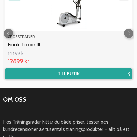
CROSSTRAINER
Finnlo Loxon III
14499 kr
12899 kr
TILL BUTIK
OM OSS
Hos Träningsradar hittar du både priser, tester och
kundrecensioner av tusentals träningsprodukter – allt på ett
ställe.