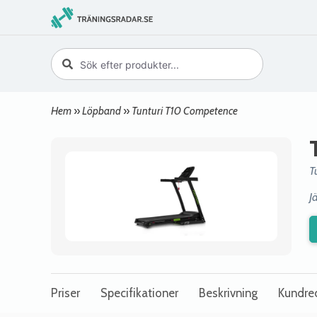
Hem
»
Löpband
»
Tunturi T10 Competence
T
J
Priser
Specifikationer
Beskrivning
Kundre