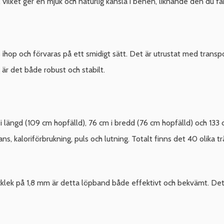
ilket ger en mjuk och naturlig känsla i benen, liknande den du få
ihop och förvaras på ett smidigt sätt. Det är utrustat med transpor
är det både robust och stabilt.
längd (109 cm hopfälld), 76 cm i bredd (76 cm hopfälld) och 133 
ans, kaloriförbrukning, puls och lutning. Totalt finns det 40 olika t
lek på 1,8 mm är detta löpband både effektivt och bekvämt. Det m