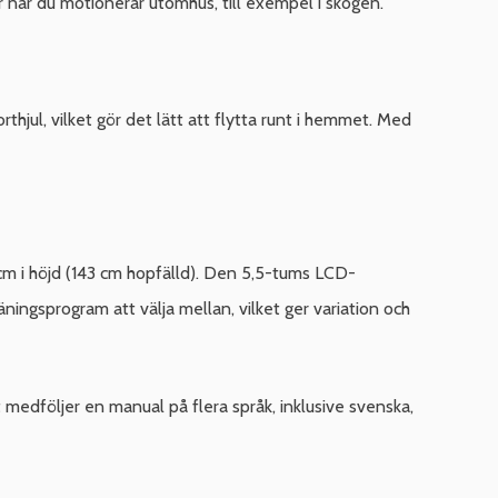
r när du motionerar utomhus, till exempel i skogen.
thjul, vilket gör det lätt att flytta runt i hemmet. Med
cm i höjd (143 cm hopfälld). Den 5,5-tums LCD-
räningsprogram att välja mellan, vilket ger variation och
edföljer en manual på flera språk, inklusive svenska,