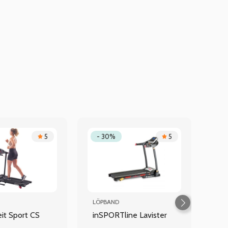
5
- 30%
5
LÖPBAND
eit Sport CS
inSPORTline Lavister