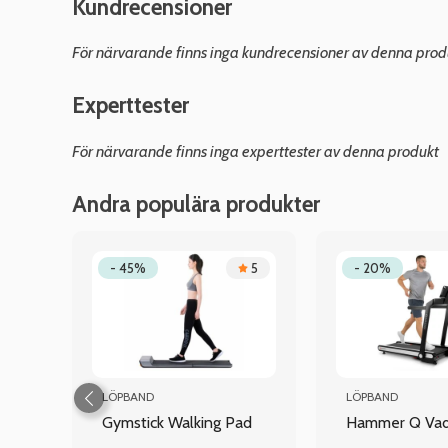
Kundrecensioner
För närvarande finns inga kundrecensioner av denna prod
Experttester
För närvarande finns inga experttester av denna produkt
Andra populära produkter
4.7
- 45%
5
- 20%
LÖPBAND
LÖPBAND
Gymstick Walking Pad
Hammer Q Vadi