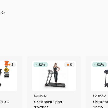
ukt
5
- 30%
5
- 50%
LÖPBAND
LÖPBAND
s 3.0
Christopeit Sport
Christop
TM750S
3000