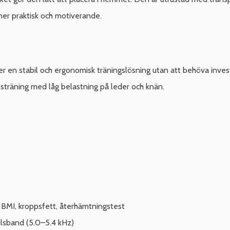
mer praktisk och motiverande.
r en stabil och ergonomisk träningslösning utan att behöva invest
nsträning med låg belastning på leder och knän.
PM, BMI, kroppsfett, återhämtningstest
lsband (5.0–5.4 kHz)