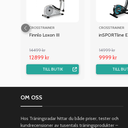
CROSSTRAINER
CROSSTRAINER
 BT
Finnlo Loxon III
inSPORTline 
14499 kr
14999 kr
12899 kr
9999 kr
TILL BUTIK
TILL BU
OM OSS
Hos Träningsradar hittar du både priser, tester och
kundrecensioner av tusentals träningsprodukter –