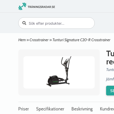
Hem
»
Crosstrainer
»
Tunturi Signature C20-R Crosstrainer
Tu
re
Tunt
Jämfö
S
Priser
Specifikationer
Beskrivning
Kundre