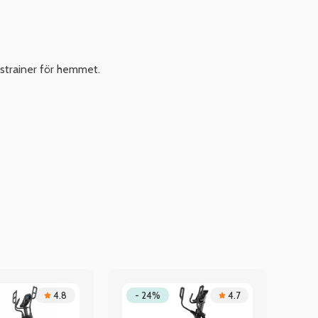
sstrainer för hemmet.
4.8
- 24%
4.7