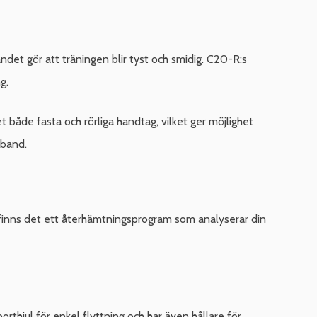
et gör att träningen blir tyst och smidig. C20-R:s
g.
 både fasta och rörliga handtag, vilket ger möjlighet
sband.
m finns det ett återhämtningsprogram som analyserar din
thjul för enkel flyttning och har även hållare för