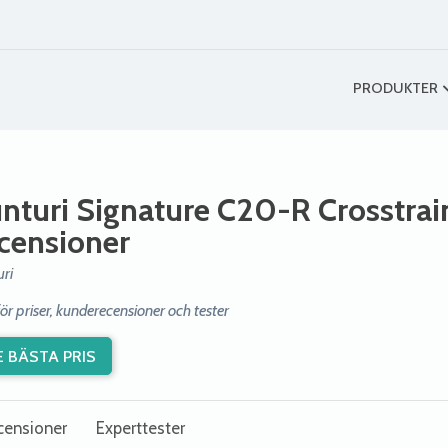
PRODUKTER
nturi Signature C20-R Crosstrai
censioner
uri
r priser, kunderecensioner och tester
E BÄSTA PRIS
censioner
Experttester