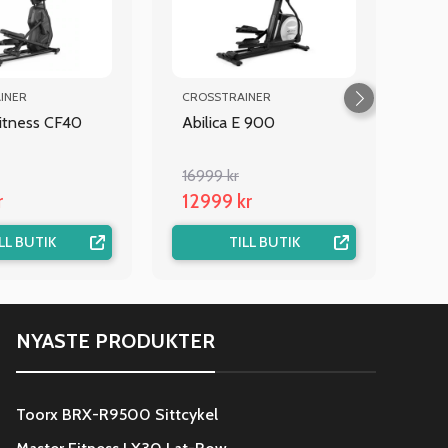
INER
CROSSTRAINER
itness CF40
Abilica E 900
16999 kr
r
12999 kr
LL BUTIK
TILL BUTIK
NYASTE PRODUKTER
Toorx BRX-R9500 Sittcykel