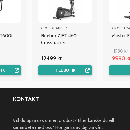
CROSSTRAINER
CROSSTRA
ET600i
Reebok ZJET 460
Master F
Crosstrainer
11990 kr
12499 kr
9990 k
TIK
TILL BUTIK
TI
KONTAKT
Vill du tipsa oss om en produkt? Eller kanske du vill
samarbeta med oss? Hör gärna av dig via vårt