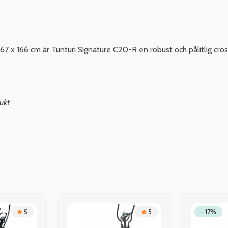
7 x 166 cm är Tunturi Signature C20-R en robust och pålitlig cro
ukt
5
5
- 17%