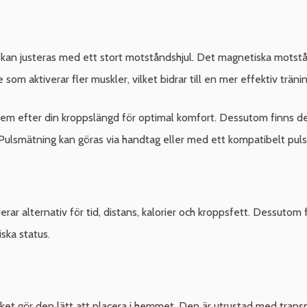
an justeras med ett stort motståndshjul. Det magnetiska motstånd
som aktiverar fler muskler, vilket bidrar till en mer effektiv tränin
dem efter din kroppslängd för optimal komfort. Dessutom finns det
 Pulsmätning kan göras via handtag eller med ett kompatibelt pul
erar alternativ för tid, distans, kalorier och kroppsfett. Dessuto
iska status.
t gör den lätt att placera i hemmet. Den är utrustad med transpor