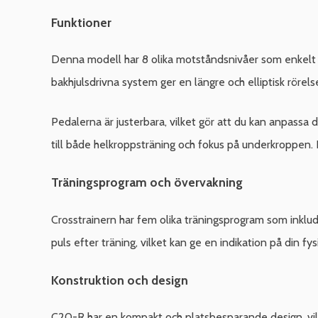
Funktioner
Denna modell har 8 olika motståndsnivåer som enkelt k
bakhjulsdrivna system ger en längre och elliptisk rörelse 
Pedalerna är justerbara, vilket gör att du kan anpassa 
till både helkroppsträning och fokus på underkroppen.
Träningsprogram och övervakning
Crosstrainern har fem olika träningsprogram som inklud
puls efter träning, vilket kan ge en indikation på din fys
Konstruktion och design
C20-R har en kompakt och platsbesparande design, vilke