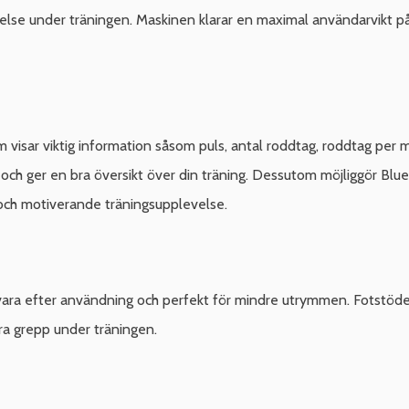
örelse under träningen. Maskinen klarar en maximal användarvikt på 
sar viktig information såsom puls, antal roddtag, roddtag per min
t och ger en bra översikt över din träning. Dessutom möjliggör Blu
och motiverande träningsupplevelse.
förvara efter användning och perfekt för mindre utrymmen. Fotstö
 bra grepp under träningen.