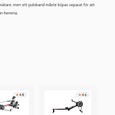
mätare, men ett pulsband måste köpas separat för att
kin hemma.
4.8
4.6