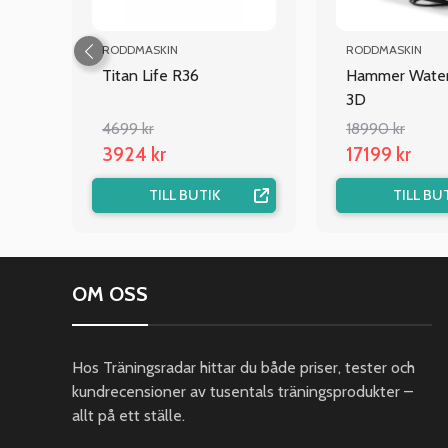
RODDMASKIN
RODDMASKIN
Titan Life R36
Hammer Water
3D
4699 kr
18990 kr
3924 kr
17199 kr
TILL BUTIK
TILL BU
OM OSS
Hos Träningsradar hittar du både priser, tester och
kundrecensioner av tusentals träningsprodukter –
allt på ett ställe.