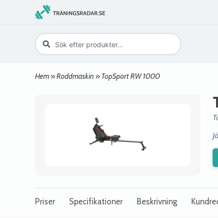
Hem
»
Roddmaskin
»
TopSport RW 1000
T
J
Priser
Specifikationer
Beskrivning
Kundre