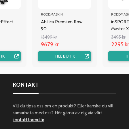
RODDMASKIN
RODDMASK
Effect
Abilica Premium Row
inSPORT
90
Master X
13499 kr
3495 kr
9679 kr
2295 kr
TIK
TILL BUTIK
TI
KONTAKT
Vill du tipsa oss om en produkt? Eller kanske du vill
samarbeta med oss? Hör gärna av dig via vårt
kontaktformulär
.