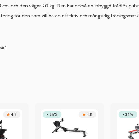
 cm, och den väger 20 kg. Den har också en inbyggd trådlös puls
ering för den som vill ha en effektiv och mångsidig träningsmas
ukt
4.8
- 28%
4.8
- 34%