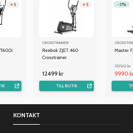
5
5
- 17%
CROSSTRAINER
CROSSTRA
ET600i
Reebok ZJET 460
Master F
Crosstrainer
11990 kr
12499 kr
9990 k
TIK
TILL BUTIK
TI
KONTAKT