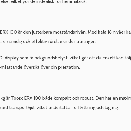
velse, vilket gör den idealisk för hemmabruk.
RX 100 är den justerbara motståndsnivån. Med hela 16 nivåer ka
ll en smidig och effektiv rörelse under träningen.
-display som är bakgrundsbelyst, vilket gör att du enkelt kan föl
 omfattande översikt över din prestation.
 kg är Toorx ERX 100 både kompakt och robust. Den har en maximal
 transporthjul, vilket underlättar förflyttning och lagring.