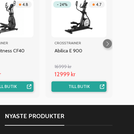
4.8
- 24%
4.7
INER
CROSSTRAINER
itness CF40
Abilica E 900
16999 kr
r
12999 kr
LL BUTIK
TILL BUTIK
NYASTE PRODUKTER