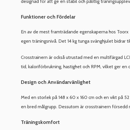
designad för att ge en stabil och pålitlig träningsupple
Funktioner och Fördelar
En av de mest framträdande egenskaperna hos Toorx E
egen träningsnivå. Det 14 kg tunga svänghjulet bidrar ti
Crosstrainern är också utrustad med en multifärgad LCD
tid, kaloriförbrukning, hastighet och RPM, vilket ger en
Design och Användarvänlighet
Med en storlek på 148 x 60 x 160 cm och en vikt på 52
en bred målgrupp. Dessutom är crosstrainern försedd med
Träningskomfort