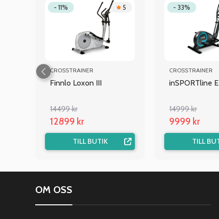
.6
- 11%
5
- 33%
CROSSTRAINER
CROSSTRAINER
 BT
Finnlo Loxon III
inSPORTline 
14499 kr
14999 kr
12899 kr
9999 kr
TILL BUTIK
TILL BU
OM OSS