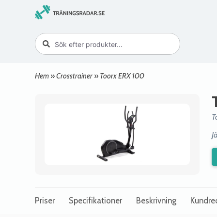
Hem
»
Crosstrainer
»
Toorx ERX 100
T
J
Priser
Specifikationer
Beskrivning
Kundre