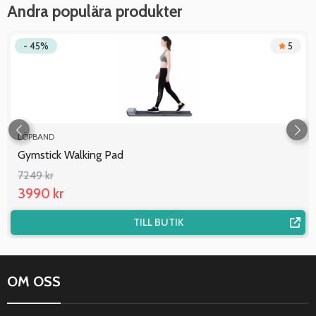
Andra populära produkter
- 45%
5
LÖPBAND
Gymstick Walking Pad
7249 kr
3990 kr
TILL BUTIK
OM OSS