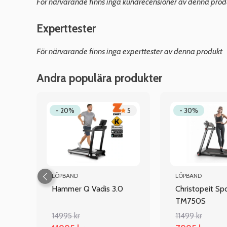
För närvarande finns inga kundrecensioner av denna prod
Experttester
För närvarande finns inga experttester av denna produkt
Andra populära produkter
4.7
- 20%
5
- 30%
LÖPBAND
LÖPBAND
Hammer Q Vadis 3.0
Christopeit Sp
TM750S
14995 kr
11499 kr