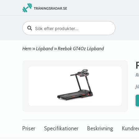
Hem
»
Löpband
»
Reebok GT40z Löpband
R
J
Priser
Specifikationer
Beskrivning
Kundre