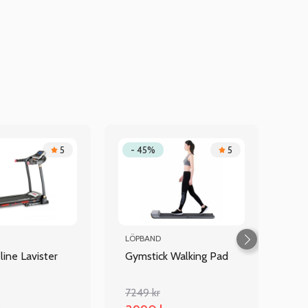
5
- 45%
5
LÖPBAND
ine Lavister
Gymstick Walking Pad
7249 kr