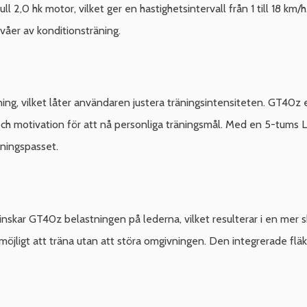
 2,0 hk motor, vilket ger en hastighetsintervall från 1 till 18 km/
ivåer av konditionsträning.
ning, vilket låter användaren justera träningsintensiteten. GT40z 
 och motivation för att nå personliga träningsmål. Med en 5-tums 
räningspasset.
kar GT40z belastningen på lederna, vilket resulterar i en mer 
 möjligt att träna utan att störa omgivningen. Den integrerade fläkte