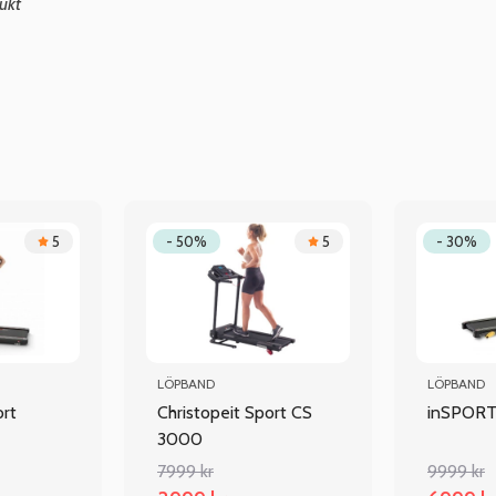
ukt
5
- 50%
5
- 30%
LÖPBAND
LÖPBAND
ort
Christopeit Sport CS
inSPORTl
3000
7999 kr
9999 kr