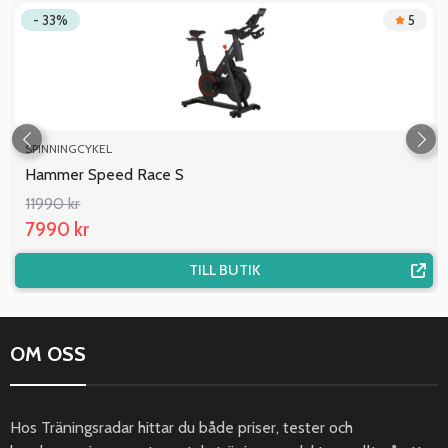
- 33%
5
SPINNINGCYKEL
Hammer Speed Race S
11990 kr
7990 kr
TILL BUTIK
OM OSS
Hos Träningsradar hittar du både priser, tester och