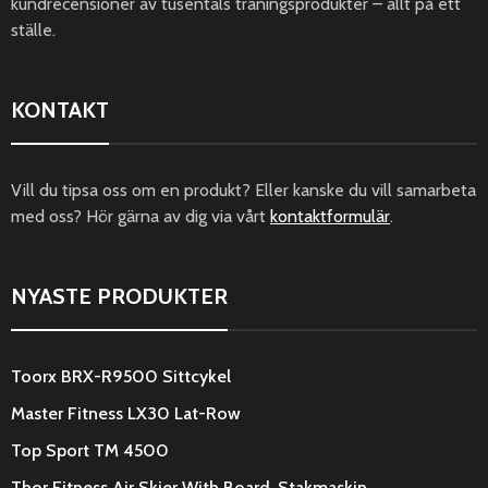
kundrecensioner av tusentals träningsprodukter – allt på ett
ställe.
KONTAKT
Vill du tipsa oss om en produkt? Eller kanske du vill samarbeta
med oss? Hör gärna av dig via vårt
kontaktformulär
.
NYASTE PRODUKTER
Toorx BRX-R9500 Sittcykel
Master Fitness LX30 Lat-Row
Top Sport TM 4500
Thor Fitness Air Skier With Board, Stakmaskin