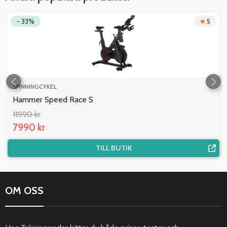
- 33%
5
SPINNINGCYKEL
Hammer Speed Race S
11990 kr
7990 kr
TILL BUTIK
OM OSS