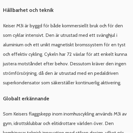
Hållbarhet och teknik
Keiser M3i är byggd för både kommersiellt bruk och för den
som cyklar intensivt. Den är utrustad med ett svänghjul i
aluminium och ett unikt magnetiskt bromssystem för en tyst
och effektiv cykling. Cykeln har 72 växlar för att enkelt kunna
justera motståndet efter behov. Dessutom kräver den ingen
strömförsörjning, då den är utrustad med en pedaldriven
superkondensator som säkerställer kontinuerlig aktivering.
Globalt erkännande
Som Keisers flaggskepp inom inomhuscykling används M3i av
gym, idrottsklubbar och elitidrottare världen över. Den
kombinerar teknisk innovation med stilren design, vilket gör