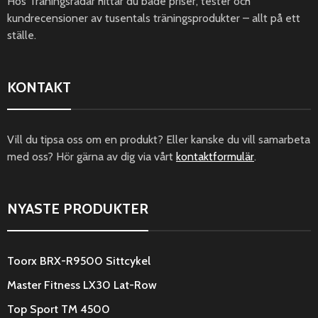
Hos Träningsradar hittar du både priser, tester och
kundrecensioner av tusentals träningsprodukter – allt på ett
ställe.
KONTAKT
Vill du tipsa oss om en produkt? Eller kanske du vill samarbeta
med oss? Hör gärna av dig via vårt
kontaktformulär
.
NYASTE PRODUKTER
Toorx BRX-R9500 Sittcykel
Master Fitness LX30 Lat-Row
Top Sport TM 4500