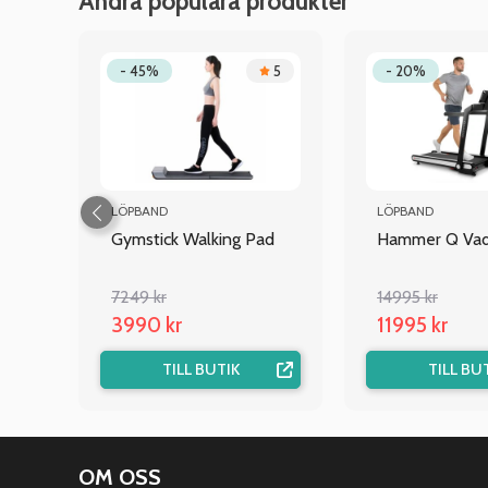
Andra populära produkter
4.7
- 45%
5
- 20%
LÖPBAND
LÖPBAND
Gymstick Walking Pad
Hammer Q Vadi
7249 kr
14995 kr
3990 kr
11995 kr
TILL BUTIK
TILL BU
OM OSS