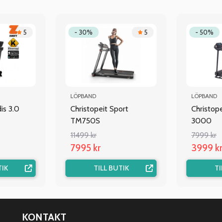
5
- 30%
5
- 50%
LÖPBAND
LÖPBAND
s 3.0
Christopeit Sport
Christop
TM750S
3000
11499 kr
7999 kr
7995 kr
3999 k
TIK
TILL BUTIK
TI
KONTAKT