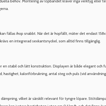
viduella behov. Montering av löpbandet kräver inga verktyg eller t
gerna.
an fällas ihop snabbt. När det är hopfällt, mäter det endast 158x7
 krävs en integrerad sexkantsnyckel, som alltid finns tillgänglig.
r en stabil och lätt konstruktion. Displayen är både elegant och f
d, hastighet, kaloriförbrukning, antal steg och puls (vid användn
ar dämpning, vilket är särskilt relevant för tyngre löpare. Stötdä