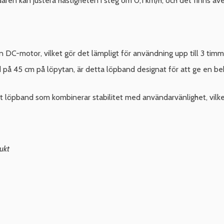
daren kan justera hastigheten i steg om 0,1 km/h, och det finns äv
 DC-motor, vilket gör det lämpligt för användning upp till 3 timm
 på 45 cm på löpytan, är detta löpband designat för att ge en be
t löpband som kombinerar stabilitet med användarvänlighet, vilket
ukt