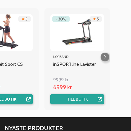
5
- 30%
5
LÖPBAND
eit Sport CS
inSPORTline Lavister
9999 kr
r
6999 kr
LL BUTIK
TILL BUTIK
NYASTE PRODUKTER