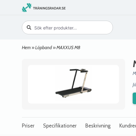
Hem
»
Löpband
»
MAXXUS M8
M
J
Priser
Specifikationer
Beskrivning
Kundre