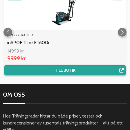
CROSSTRAINER
inSPORTline ET600i
14999 kr
9999 kr
TILL BUTIK
OM OSS
Hos Träningsradar hittar du både priser, tester och
kundrecensioner av tusentals träningsprodukter – allt på ett
ställe.