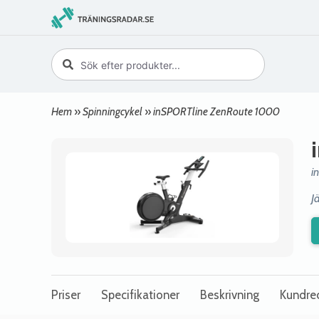
Hem
»
Spinningcykel
»
inSPORTline ZenRoute 1000
i
J
Priser
Specifikationer
Beskrivning
Kundre