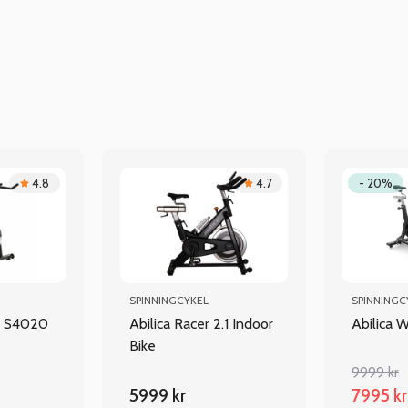
4.8
4.7
- 20%
SPINNINGCYKEL
SPINNINGC
s S4020
Abilica Racer 2.1 Indoor
Abilica 
Bike
9999 kr
5999 kr
7995 kr