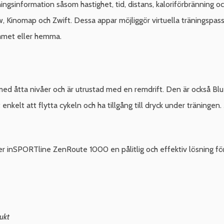
sinformation såsom hastighet, tid, distans, kaloriförbränning och
, Kinomap och Zwift. Dessa appar möjliggör virtuella träningspas
ymmet eller hemma.
d åtta nivåer och är utrustad med en remdrift. Den är också Blue
 enkelt att flytta cykeln och ha tillgång till dryck under träninge
er inSPORTline ZenRoute 1000 en pålitlig och effektiv lösning för
ukt