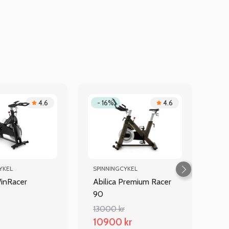
4.6
- 16%
4.6
YKEL
SPINNINGCYKEL
WinRacer
Abilica Premium Racer
90
13000 kr
10900 kr