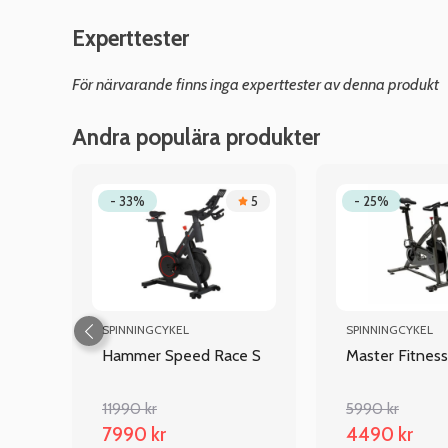
Experttester
För närvarande finns inga experttester av denna produkt
Andra populära produkter
4
- 33%
5
- 25%
SPINNINGCYKEL
SPINNINGCYKEL
Hammer Speed Race S
Master Fitnes
11990 kr
5990 kr
7990 kr
4490 kr