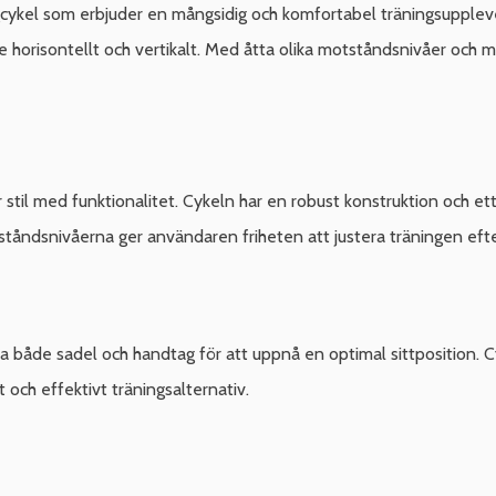
ykel som erbjuder en mångsidig och komfortabel träningsuppleve
horisontellt och vertikalt. Med åtta olika motståndsnivåer och möj
med funktionalitet. Cykeln har en robust konstruktion och ett svä
tståndsnivåerna ger användaren friheten att justera träningen efte
era både sadel och handtag för att uppnå en optimal sittposition. C
och effektivt träningsalternativ.