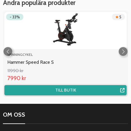
Andra populära produkter
- 33%
5
SPINNINGCYKEL
Hammer Speed Race S
11990 kr
7990 kr
TILL BUTIK
OM OSS