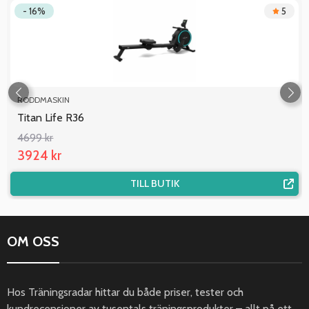
- 16%
5
RODDMASKIN
Titan Life R36
4699 kr
3924 kr
TILL BUTIK
OM OSS
Hos Träningsradar hittar du både priser, tester och
kundrecensioner av tusentals träningsprodukter – allt på ett