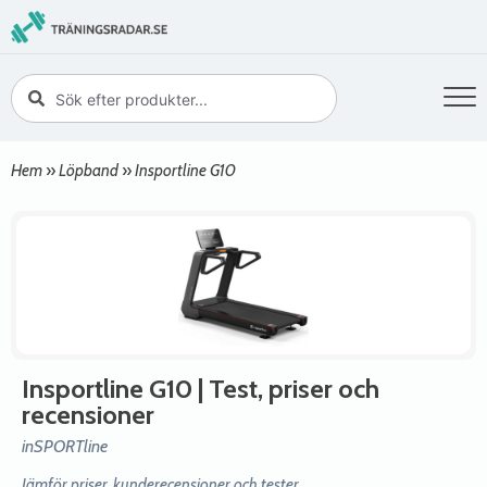
Hem
»
Löpband
»
Insportline G10
Insportline G10
| Test, priser och
recensioner
inSPORTline
Jämför priser, kunderecensioner och tester