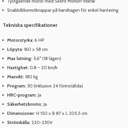
Tystgående motor med Silent Motion-teknik
Snabbåtkomstknappar på handtagen för enkel hantering
Tekniska specifikationer
Motorstyrka:
6 HP
Löpyta:
160 x 58 cm
Max lutning:
5,6° (18 lägen)
Hastighet:
0,8 – 20 km/h
Maxvikt:
180 kg
Program:
30 (inklusive 24 förinställda)
HRC-program:
Ja
Säkerhetsbroms:
Ja
Dimensioner:
H 150 x B 87 x L 205,5 cm
Strömkälla:
220-230V