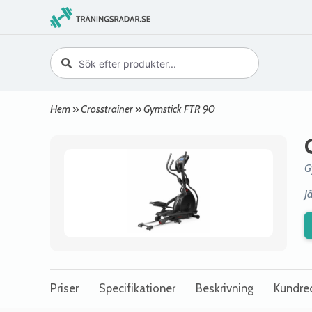
Hem
»
Crosstrainer
»
Gymstick FTR 90
G
J
Priser
Specifikationer
Beskrivning
Kundre