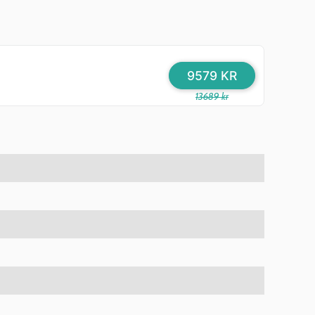
9579 KR
13689 kr