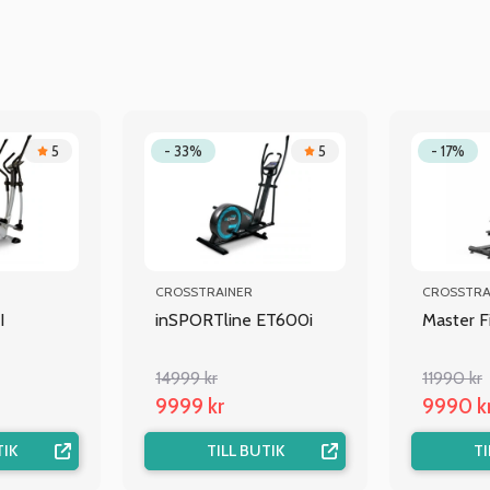
5
- 33%
5
- 17%
CROSSTRAINER
CROSSTRA
I
inSPORTline ET600i
Master F
14999 kr
11990 kr
9999 kr
9990 k
TIK
TILL BUTIK
TI