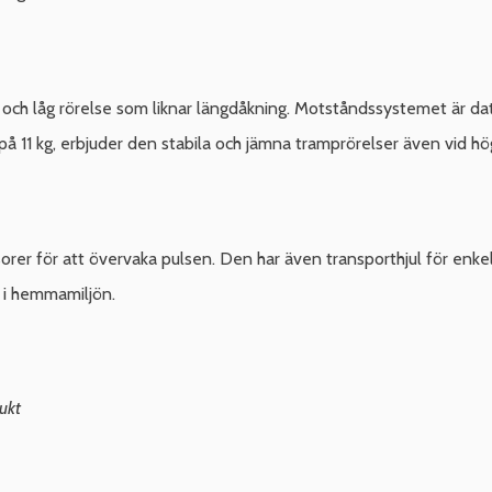
 och låg rörelse som liknar längdåkning. Motståndssystemet är dato
 på 11 kg, erbjuder den stabila och jämna tramprörelser även vid h
r för att övervaka pulsen. Den har även transporthjul för enkel 
 i hemmamiljön.
ukt