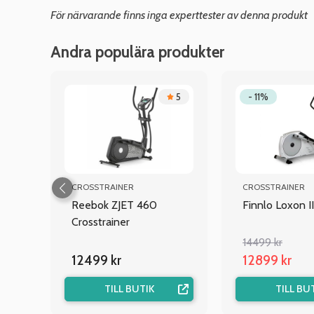
För närvarande finns inga experttester av denna produkt
Andra populära produkter
.6
5
- 11%
CROSSTRAINER
CROSSTRAINER
 BT
Reebok ZJET 460
Finnlo Loxon II
Crosstrainer
14499 kr
12499 kr
12899 kr
TILL BUTIK
TILL BU