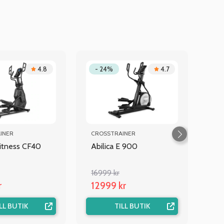
4.8
- 24%
4.7
INER
CROSSTRAINER
itness CF40
Abilica E 900
16999 kr
r
12999 kr
LL BUTIK
TILL BUTIK