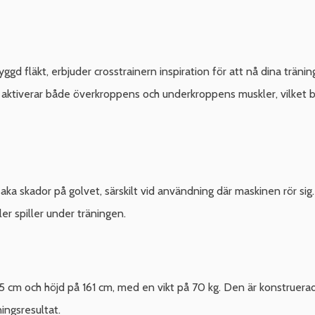
 fläkt, erbjuder crosstrainern inspiration för att nå dina träni
 aktiverar både överkroppens och underkroppens muskler, vilket bidr
saka skador på golvet, särskilt vid användning där maskinen rör si
er spiller under träningen.
 cm och höjd på 161 cm, med en vikt på 70 kg. Den är konstruerad
ingsresultat.