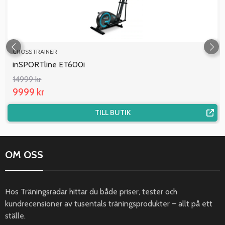
CROSSTRAINER
inSPORTline ET600i
14999 kr
9999 kr
TILL BUTIK
OM OSS
Hos Träningsradar hittar du både priser, tester och
kundrecensioner av tusentals träningsprodukter – allt på ett
ställe.