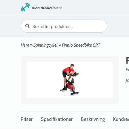
Hem
»
Spinningcykel
»
Finnlo Speedbike CRT
F
J
Priser
Specifikationer
Beskrivning
Kundre