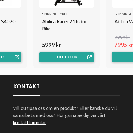
SPINNINGCYKEL
SPINNINGC
s S4020
Abilica Racer 2.1 Indoor
Abilica 
Bike
9999 kr
5999 kr
7995 kr
TIK
TILL BUTIK
TI
KONTAKT
Vill du tipsa oss om en produkt? Eller kanske du vill
samarbeta med oss? Hör gärna av dig via vårt
kontaktformulär
.