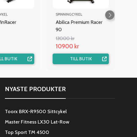
YKEL
SPINNINGCYKEL
WinRacer
Abilica Premium Racer
90
13000 kr
10900 kr
LL BUTIK
TILL BUTIK
NYASTE PRODUKTER
Toorx BRX-R9500 Sittcykel
Master Fitness LX30 Lat-Row
Top Sport TM 4500