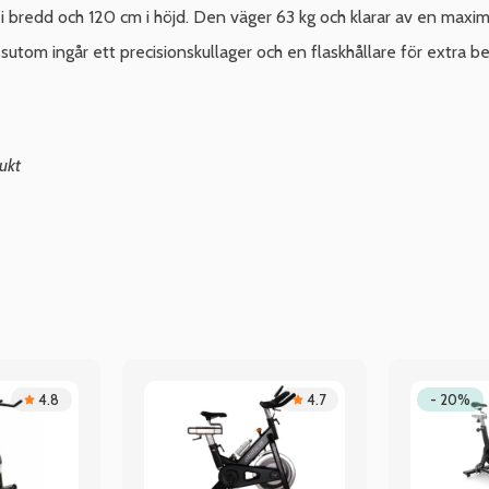
i bredd och 120 cm i höjd. Den väger 63 kg och klarar av en maxi
ssutom ingår ett precisionskullager och en flaskhållare för extra 
ukt
4.8
4.7
- 20%