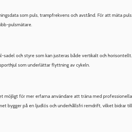
ningsdata som puls, trampfrekvens och avstånd. För att mäta pul
nibb-pulsmätare.
adel och styre som kan justeras både vertikalt och horisontellt.
porthjul som underlättar flyttning av cykeln.
 möjligt för mer erfarna användare att träna med professionella c
bygger på en ljudlös och underhållsfri remdrift, vilket bidrar till