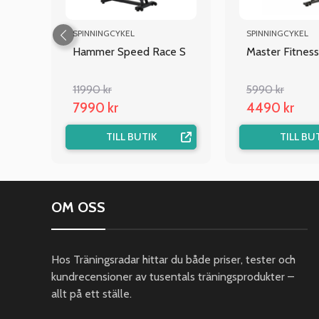
SPINNINGCYKEL
SPINNINGCYKEL
Hammer Speed Race S
Master Fitnes
11990 kr
5990 kr
7990 kr
4490 kr
TILL BUTIK
TILL BU
OM OSS
Hos Träningsradar hittar du både priser, tester och
kundrecensioner av tusentals träningsprodukter –
allt på ett ställe.