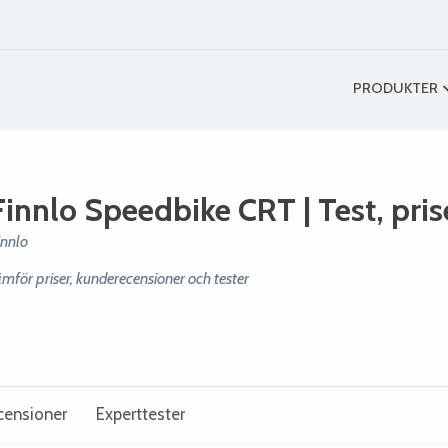
PRODUKTER
Finnlo Speedbike CRT
| Test, pri
innlo
ämför priser, kunderecensioner och tester
censioner
Experttester