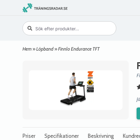
Hem
»
Löpband
»
Finnlo Endurance TFT
F
J
Priser
Specifikationer
Beskrivning
Kundre