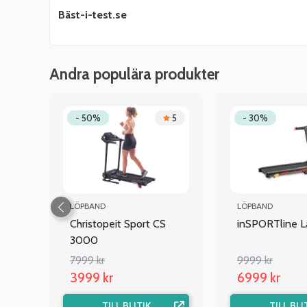
Bäst-i-test.se
Andra populära produkter
4.7
- 50%
5
- 30%
LÖPBAND
LÖPBAND
X
Christopeit Sport CS
inSPORTline L
3000
7999 kr
9999 kr
3999 kr
6999 kr
TILL BUTIK
TILL BU