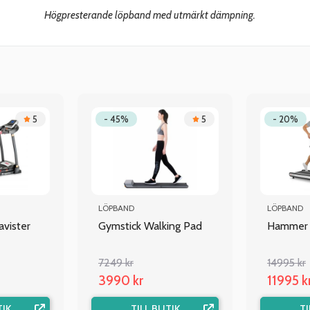
Högpresterande löpband med utmärkt dämpning.
5
- 45%
5
- 20%
LÖPBAND
LÖPBAND
avister
Gymstick Walking Pad
Hammer 
7249 kr
14995 kr
3990 kr
11995 k
TIK
TILL BUTIK
TI