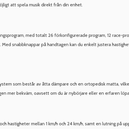
igt att spela musik direkt från din enhet.
ingsprogram, med totalt 26 förkonfigurerade program, 12 race-pr
ål. Med snabbknappar på handtagen kan du enkelt justera hastigh
tem som består av åtta dämpare och en ortopedisk matta, vilket
ngen mer bekväm, oavsett om du är nybörjare eller en erfaren löpa
 och hastigheter mellan 1 km/h och 24 km/h, samt en lutning på upp 