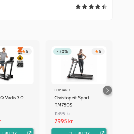
5
- 30%
5
LÖPBAND
Q Vadis 3.0
Christopeit Sport
TM750S
11499 kr
r
7995 kr
LL BUTIK
TILL BUTIK