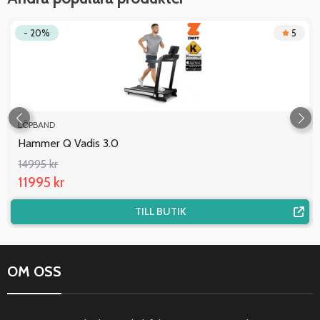
- 20%
5
LÖPBAND
Hammer Q Vadis 3.0
14995 kr
11995 kr
TILL BUTIK
OM OSS