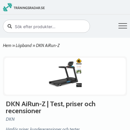
Hem
»
Löpband
»
DKN AiRun-Z
DKN AiRun-Z
| Test, priser och
recensioner
DKN
Jämför priser, kunderecensioner och tester