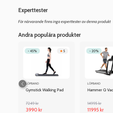
Experttester
För närvarande finns inga experttester av denna produkt
Andra populära produkter
4.7
- 45%
5
- 20%
LÖPBAND
LÖPBAND
Gymstick Walking Pad
Hammer Q Vadi
7249 kr
14995 kr
3990 kr
11995 kr