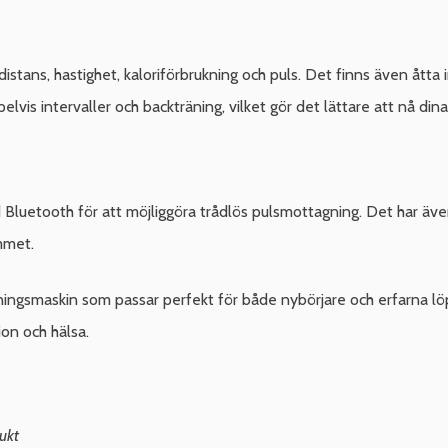
 distans, hastighet, kaloriförbrukning och puls. Det finns även åt
vis intervaller och backträning, vilket gör det lättare att nå dina
luetooth för att möjliggöra trådlös pulsmottagning. Det har även t
ymmet.
äningsmaskin som passar perfekt för både nybörjare och erfarna löp
ion och hälsa.
ukt