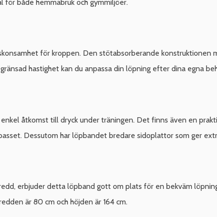
 val för både hemmabruk och gymmiljöer.
konsamhet för kroppen. Den stötabsorberande konstruktionen min
egränsad hastighet kan du anpassa din löpning efter dina egna be
 enkel åtkomst till dryck under träningen. Det finns även en prakti
passet. Dessutom har löpbandet bredare sidoplattor som ger extra
edd, erbjuder detta löpband gott om plats för en bekväm löpning
, bredden är 80 cm och höjden är 164 cm.