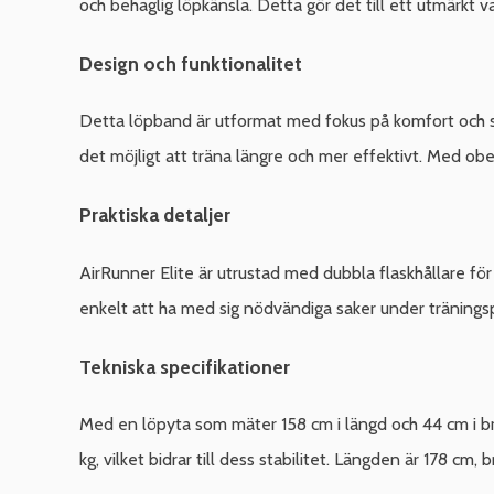
och behaglig löpkänsla. Detta gör det till ett utmärkt
Design och funktionalitet
Detta löpband är utformat med fokus på komfort och s
det möjligt att träna längre och mer effektivt. Med ob
Praktiska detaljer
AirRunner Elite är utrustad med dubbla flaskhållare för
enkelt att ha med sig nödvändiga saker under tränings
Tekniska specifikationer
Med en löpyta som mäter 158 cm i längd och 44 cm i br
kg, vilket bidrar till dess stabilitet. Längden är 178 cm