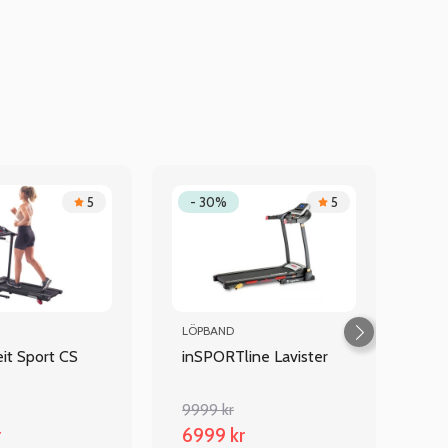
5
- 30%
5
LÖPBAND
eit Sport CS
inSPORTline Lavister
9999 kr
r
6999 kr