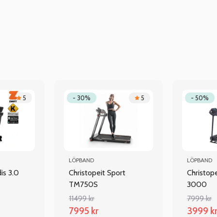
5
- 30%
5
- 50%
LÖPBAND
LÖPBAND
s 3.0
Christopeit Sport
Christop
TM750S
3000
11499 kr
7999 kr
7995 kr
3999 k