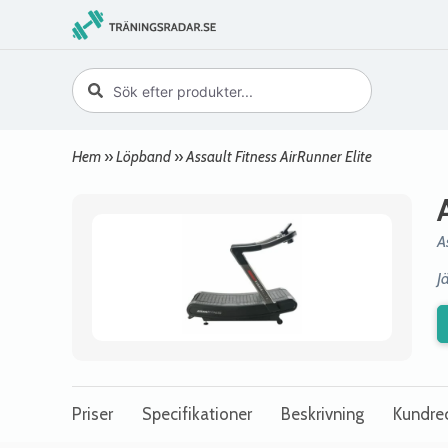
Hem
»
Löpband
»
Assault Fitness AirRunner Elite
A
J
Priser
Specifikationer
Beskrivning
Kundre