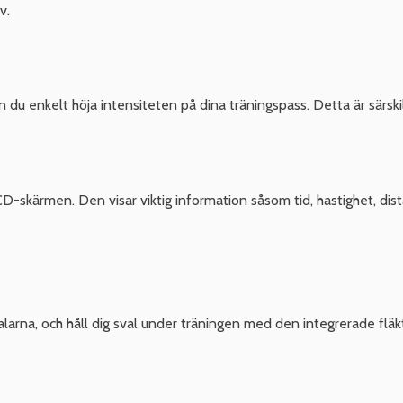
v.
u enkelt höja intensiteten på dina träningspass. Detta är särskilt
skärmen. Den visar viktig information såsom tid, hastighet, distan
arna, och håll dig sval under träningen med den integrerade flä