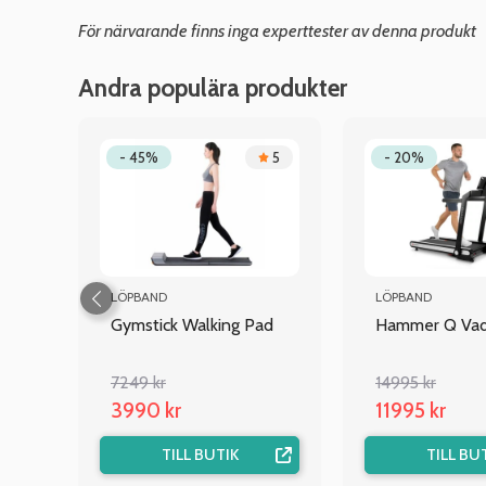
För närvarande finns inga experttester av denna produkt
Andra populära produkter
4.7
- 45%
5
- 20%
LÖPBAND
LÖPBAND
Gymstick Walking Pad
Hammer Q Vadi
7249 kr
14995 kr
3990 kr
11995 kr
TILL BUTIK
TILL BU