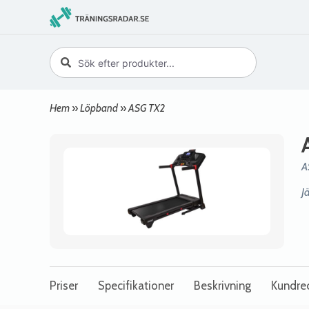
Hem
»
Löpband
»
ASG TX2
A
J
Priser
Specifikationer
Beskrivning
Kundre