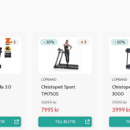
5
- 30%
5
- 50%
LÖPBAND
LÖPBAND
s 3.0
Christopeit Sport
Christop
TM750S
3000
11499 kr
7999 kr
7995 kr
3999 k
TIK
TILL BUTIK
TI