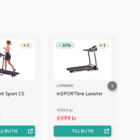
5
- 30%
5
LÖPBAND
eit Sport CS
inSPORTline Lavister
9999 kr
r
6999 kr
LL BUTIK
TILL BUTIK