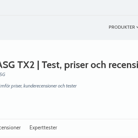
PRODUKTER
ASG TX2
| Test, priser och recens
SG
ämför priser, kunderecensioner och tester
censioner
Experttester