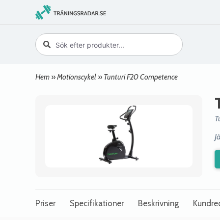
Hem
»
Motionscykel
»
Tunturi F20 Competence
T
J
Priser
Specifikationer
Beskrivning
Kundre