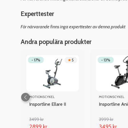
Experttester
För närvarande finns inga experttester av denna produkt
Andra populära produkter
.8
- 17%
5
- 13%
MOTIONSCYKEL
MOTIONSCYKEL
Insportline Ellare II
Insportline An
3499 kr
3999 kr
2899 kr
3495 kr