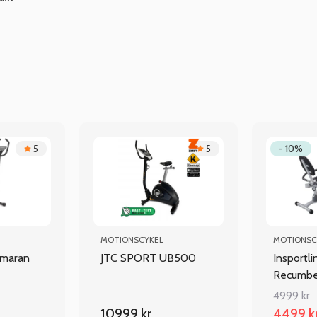
5
5
- 10%
MOTIONSCYKEL
MOTIONSC
imaran
JTC SPORT UB500
Insportli
Recumb
4999 kr
10999 kr
4499 k