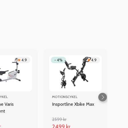
4.9
- 4%
4.9
YKEL
MOTIONSCYKEL
ne Varis
Insportline Xbike Max
ent
2599 kr
r
2499 kr