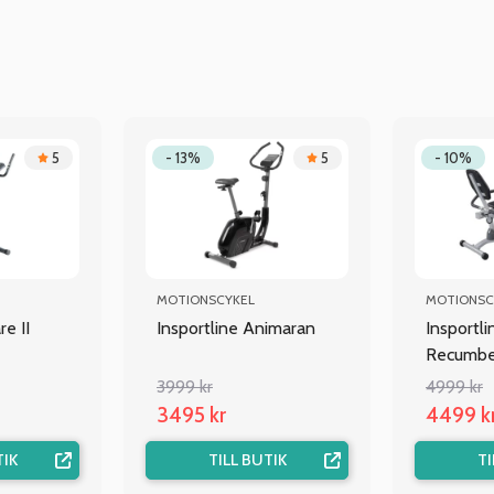
5
- 13%
5
- 10%
MOTIONSCYKEL
MOTIONSC
re II
Insportline Animaran
Insportli
Recumb
3999 kr
4999 kr
3495 kr
4499 k
TIK
TILL BUTIK
TI