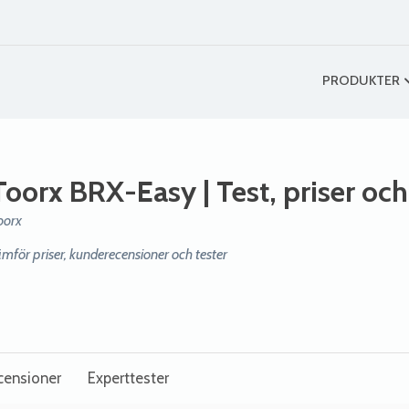
PRODUKTER
Toorx BRX-Easy
| Test, priser oc
oorx
ämför priser, kunderecensioner och tester
censioner
Experttester