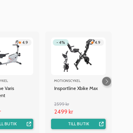
4.9
- 4%
4.9
YKEL
MOTIONSCYKEL
ne Varis
Insportline Xbike Max
ent
2599 kr
r
2499 kr
LL BUTIK
TILL BUTIK