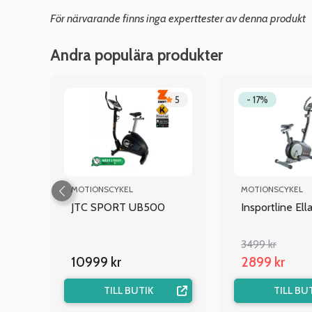
För närvarande finns inga experttester av denna produkt
Andra populära produkter
.8
5
- 17%
MOTIONSCYKEL
MOTIONSCYKEL
 BT
JTC SPORT UB500
Insportline Ella
3499 kr
10999 kr
2899 kr
TILL BUTIK
TILL BU