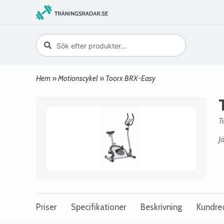
Hem
»
Motionscykel
»
Toorx BRX-Easy
T
J
Priser
Specifikationer
Beskrivning
Kundre