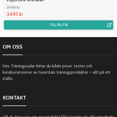
3999 kr
3495 kr
TILL BUTIK
OM OSS
Hos Träningsradar hittar du både priser, tester och
kundrecensioner av tusentals träningsprodukter – allt på ett
ställe.
KONTAKT
Vill du tipsa oss om en produkt? Eller kanske du vill samarbeta