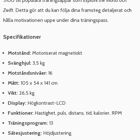
510U till populära träningsappar som
Explore the World
och
Zwift
. Detta gör att du kan följa dina framsteg detaljerat och
hålla motivationen uppe under dina träningspass.
Specifikationer
Motstånd:
Motoriserat magnetiskt
Svänghjul:
3,5 kg
Motståndsnivåer:
16
Mått:
105 x 54 x 141 cm
Vikt:
26,5 kg
Display:
Högkontrast-LCD
Funktioner:
Hastighet, puls, distans, tid, kalorier, RPM
Träningsprogram:
13
Sätesjustering:
Höjdjustering