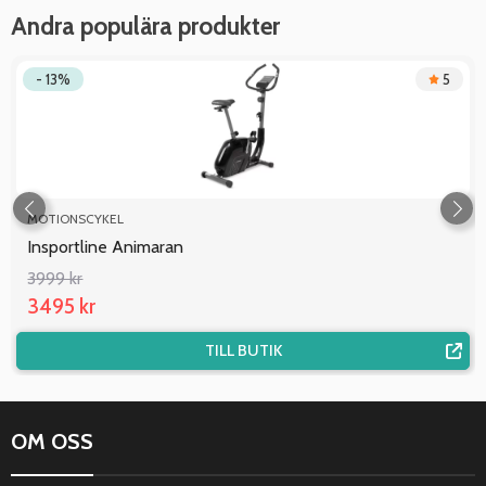
Andra populära produkter
- 13%
5
MOTIONSCYKEL
Insportline Animaran
3999 kr
3495 kr
TILL BUTIK
OM OSS