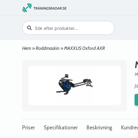
Hem
»
Roddmaskin
»
MAXXUS Oxford AXR
M
J
Priser
Specifikationer
Beskrivning
Kundre