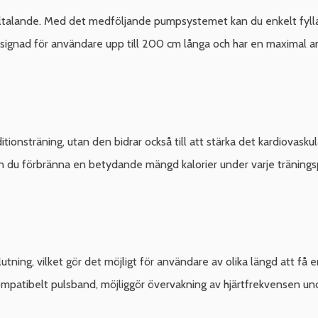
illtalande. Med det medföljande pumpsystemet kan du enkelt fylla 
nad för användare upp till 200 cm långa och har en maximal använ
itionsträning, utan den bidrar också till att stärka det kardiovas
an du förbränna en betydande mängd kalorier under varje tränings
utning, vilket gör det möjligt för användare av olika längd att f
patibelt pulsband, möjliggör övervakning av hjärtfrekvensen unde