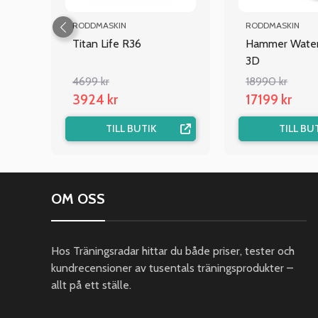
RODDMASKIN
RODDMASKIN
Titan Life R36
Hammer Water
3D
4699 kr
18990 kr
3924 kr
17199 kr
TILL BUTIK
TILL BU
OM OSS
Hos Träningsradar hittar du både priser, tester och
kundrecensioner av tusentals träningsprodukter –
allt på ett ställe.