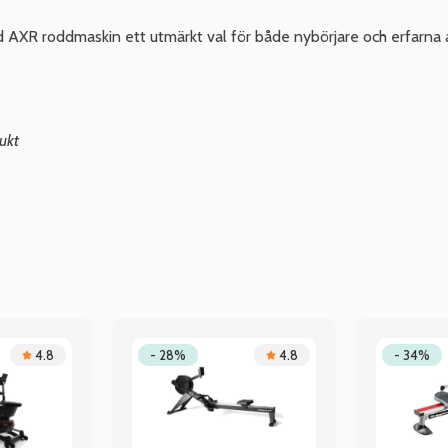
AXR roddmaskin ett utmärkt val för både nybörjare och erfarna a
ukt
4.8
- 28%
4.8
- 34%