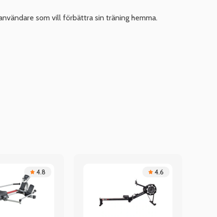
nvändare som vill förbättra sin träning hemma.
4.8
4.6