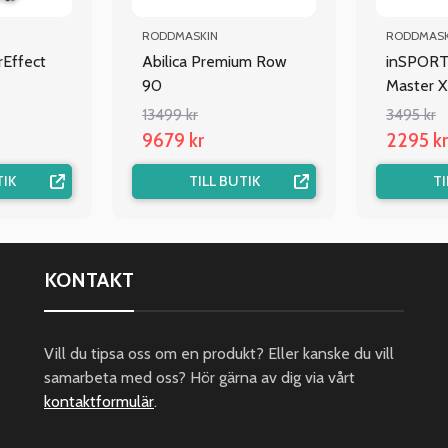
RODDMASKIN
RODDMASK
Effect
Abilica Premium Row
inSPORT
90
Master X
13499 kr
3495 kr
9679 kr
2295 kr
TIK
TILL BUTIK
TI
KONTAKT
Vill du tipsa oss om en produkt? Eller kanske du vill
samarbeta med oss? Hör gärna av dig via vårt
kontaktformulär
.