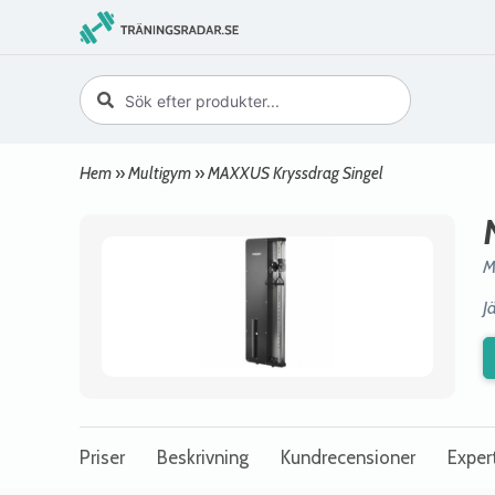
Hem
»
Multigym
»
MAXXUS Kryssdrag Singel
M
J
Priser
Beskrivning
Kundrecensioner
Exper