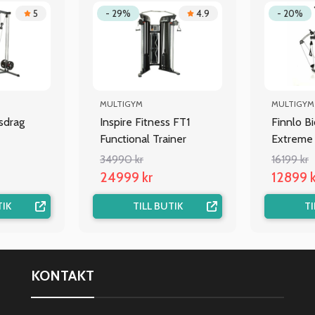
5
- 29%
4.9
- 20%
MULTIGYM
MULTIGYM
tsdrag
Inspire Fitness FT1
Finnlo B
Functional Trainer
Extreme
34990 kr
16199 kr
24999 kr
12899 k
TIK
TILL BUTIK
TI
KONTAKT