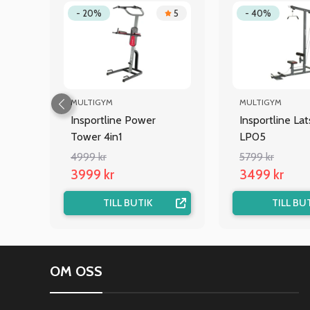
.5
- 20%
5
- 40%
MULTIGYM
MULTIGYM
Insportline Power
Insportline La
Tower 4in1
LP05
4999 kr
5799 kr
3999 kr
3499 kr
TILL BUTIK
TILL BU
OM OSS