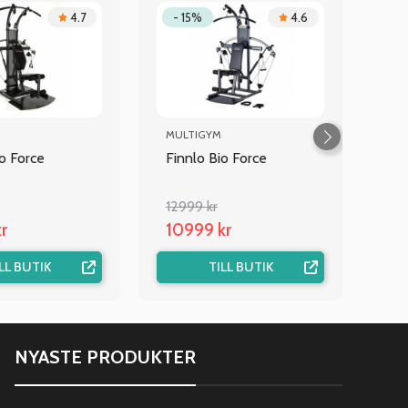
4.7
- 15%
4.6
MULTIGYM
io Force
Finnlo Bio Force
12999 kr
r
10999 kr
LL BUTIK
TILL BUTIK
NYASTE PRODUKTER