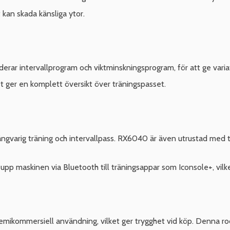
kan skada känsliga ytor.
derar intervallprogram och viktminskningsprogram, för att ge varia
ket ger en komplett översikt över träningspasset.
 långvarig träning och intervallpass. RX6040 är även utrustad med t
 maskinen via Bluetooth till träningsappar som Iconsole+, vilket g
emikommersiell användning, vilket ger trygghet vid köp. Denna ro