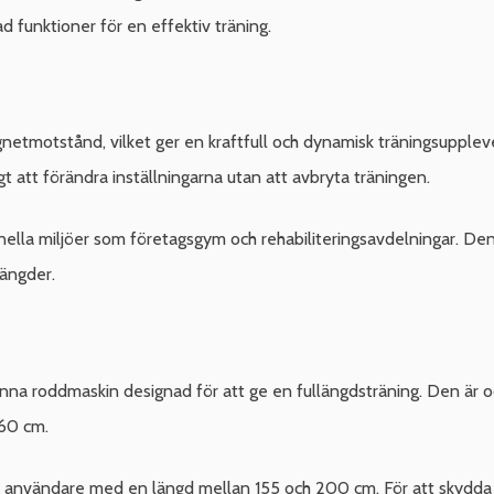
funktioner för en effektiv träning.
tmotstånd, vilket ger en kraftfull och dynamisk träningsuppleve
igt att förändra inställningarna utan att avbryta träningen.
lla miljöer som företagsgym och rehabiliteringsavdelningar. Den 
längder.
a roddmaskin designad för att ge en fullängdsträning. Den är ock
 60 cm.
 användare med en längd mellan 155 och 200 cm. För att skydda