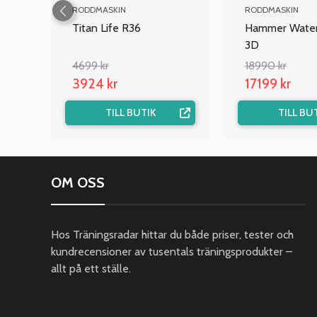
RODDMASKIN
RODDMASKIN
Titan Life R36
Hammer Water
3D
4699 kr
18990 kr
3924 kr
17199 kr
TILL BUTIK
TILL BU
OM OSS
Hos Träningsradar hittar du både priser, tester och
kundrecensioner av tusentals träningsprodukter –
allt på ett ställe.