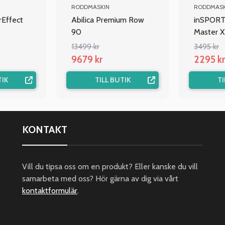
RODDMASKIN
RODDMASK
Effect
Abilica Premium Row
inSPORT
90
Master X
13499 kr
3495 kr
9679 kr
2295 kr
TIK
TILL BUTIK
TI
KONTAKT
Vill du tipsa oss om en produkt? Eller kanske du vill
samarbeta med oss? Hör gärna av dig via vårt
kontaktformulär
.