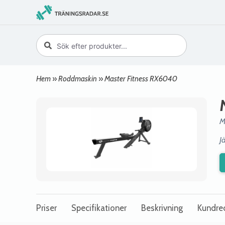
Hem
»
Roddmaskin
»
Master Fitness RX6040
M
J
Priser
Specifikationer
Beskrivning
Kundre