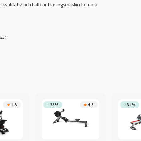
n kvalitativ och hållbar träningsmaskin hemma.
ukt
4.8
- 28%
4.8
- 34%